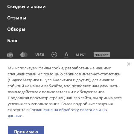
Скидки и акции
Отзывы
Обзоры
Блог
© 2026 Сеть офтальмологических клиник СВЕТОДАР
Мы используем файлы cookie, разработанные нашими
специалистами и с помощью сервисов интернет-статистики
Политика конфиденциальности
|
Согласие на обработку
(Яндекс Метрика и Гугл Аналитика и других), для анализа
персональных данных
|
Политика использования cookie-
событий на нашем веб-сайте, что позволяет нам улучшать
файлов
|
Пользовательское соглашение
взаимодействие с пользователями и обслуживание.
Продолжая просмотр страниц нашего сайта, вы принимаете
Версия для слабовидящих
Подписаться на рассылку
условия его использования. Более подробные сведения
смотрите в
Соглашение на обработку персональных
данных.
ИМЕЮТСЯ ПРОТИВОПОКАЗАНИЯ. НЕОБХОДИМА
КОНСУЛЬТАЦИЯ СПЕЦИАЛИСТА
Принимаю