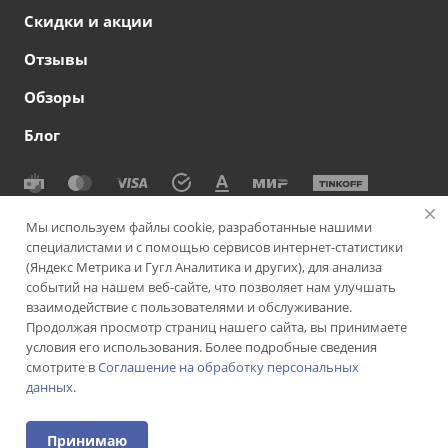
Скидки и акции
Отзывы
Обзоры
Блог
© 2026 Сеть офтальмологических клиник СВЕТОДАР
Мы используем файлы cookie, разработанные нашими
специалистами и с помощью сервисов интернет-статистики
Политика конфиденциальности
|
Согласие на обработку
(Яндекс Метрика и Гугл Аналитика и других), для анализа
персональных данных
|
Политика использования cookie-
событий на нашем веб-сайте, что позволяет нам улучшать
файлов
|
Пользовательское соглашение
взаимодействие с пользователями и обслуживание.
Продолжая просмотр страниц нашего сайта, вы принимаете
Версия для слабовидящих
Подписаться на рассылку
условия его использования. Более подробные сведения
смотрите в
Соглашение на обработку персональных
данных.
ИМЕЮТСЯ ПРОТИВОПОКАЗАНИЯ. НЕОБХОДИМА
КОНСУЛЬТАЦИЯ СПЕЦИАЛИСТА
Принимаю