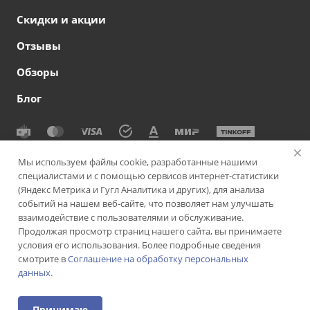
Скидки и акции
Отзывы
Обзоры
Блог
© 2026 Сеть офтальмологических клиник СВЕТОДАР
Мы используем файлы cookie, разработанные нашими
специалистами и с помощью сервисов интернет-статистики
Политика конфиденциальности
|
Согласие на обработку
(Яндекс Метрика и Гугл Аналитика и других), для анализа
персональных данных
|
Политика использования cookie-
событий на нашем веб-сайте, что позволяет нам улучшать
файлов
|
Пользовательское соглашение
взаимодействие с пользователями и обслуживание.
Продолжая просмотр страниц нашего сайта, вы принимаете
Версия для слабовидящих
Подписаться на рассылку
условия его использования. Более подробные сведения
смотрите в
Соглашение на обработку персональных
данных.
ИМЕЮТСЯ ПРОТИВОПОКАЗАНИЯ. НЕОБХОДИМА
КОНСУЛЬТАЦИЯ СПЕЦИАЛИСТА
Принимаю