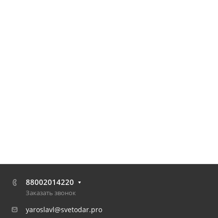
88002014220
Заказать звонок
yaroslavl@svetodar.pro