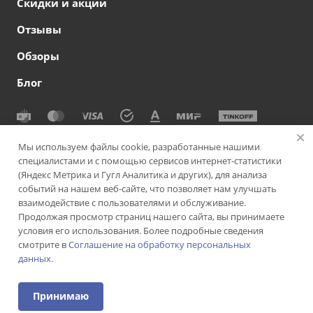
Скидки и акции
Отзывы
Обзоры
Блог
© 2026 Сеть офтальмологических клиник СВЕТОДАР
Мы используем файлы cookie, разработанные нашими
специалистами и с помощью сервисов интернет-статистики
Политика конфиденциальности
|
Согласие на обработку
(Яндекс Метрика и Гугл Аналитика и других), для анализа
персональных данных
|
Политика использования cookie-
событий на нашем веб-сайте, что позволяет нам улучшать
файлов
|
Пользовательское соглашение
взаимодействие с пользователями и обслуживание.
Продолжая просмотр страниц нашего сайта, вы принимаете
Версия для слабовидящих
Подписаться на рассылку
условия его использования. Более подробные сведения
смотрите в
Соглашение на обработку персональных
данных.
ИМЕЮТСЯ ПРОТИВОПОКАЗАНИЯ. НЕОБХОДИМА
КОНСУЛЬТАЦИЯ СПЕЦИАЛИСТА
Принимаю